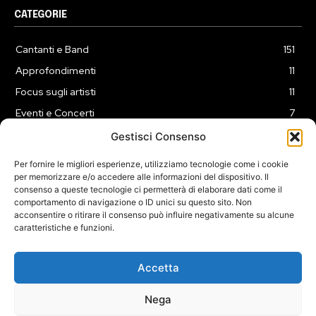
CATEGORIE
Cantanti e Band
151
Approfondimenti
11
Focus sugli artisti
11
Eventi e Concerti
7
Playlist
3
Gestisci Consenso
News
2
Per fornire le migliori esperienze, utilizziamo tecnologie come i cookie
per memorizzare e/o accedere alle informazioni del dispositivo. Il
consenso a queste tecnologie ci permetterà di elaborare dati come il
comportamento di navigazione o ID unici su questo sito. Non
acconsentire o ritirare il consenso può influire negativamente su alcune
caratteristiche e funzioni.
COOKIE POLICY (UE)
PRIVACY POLICY
DISCLAIMER
2025 Dojomusica.it portale di proprietà della ReadMore ADV di
Accetta
Roma.
Sede legale in Via Alessio Baldovinetti 13 - 00142 - Roma - P.Iva:
Nega
IT13402731007