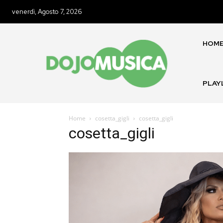
venerdì, Agosto 7, 2026
HOM
PLAY
Home
cosetta_gigli
cosetta_gigli
cosetta_gigli