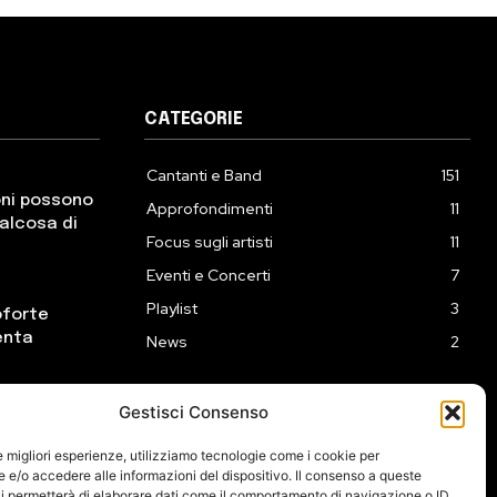
CATEGORIE
Cantanti e Band
151
oni possono
Approfondimenti
11
ualcosa di
Focus sugli artisti
11
Eventi e Concerti
7
Playlist
3
oforte
enta
News
2
Gestisci Consenso
ck incontra
eprime
le migliori esperienze, utilizziamo tecnologie come i cookie per
e/o accedere alle informazioni del dispositivo. Il consenso a queste
i permetterà di elaborare dati come il comportamento di navigazione o ID