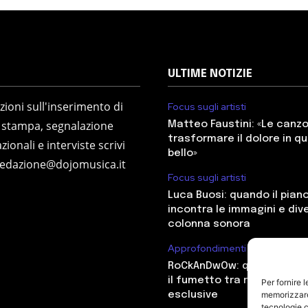
ULTIME NOTIZIE
ioni sull'inserimento di
Focus sugli artisti
 stampa, segnalazione
Matteo Faustini: «Le canz
trasformare il dolore in q
zionali e interviste scrivi
bello»
redazione@dojomusica.it
Focus sugli artisti
Luca Buosi: quando il pian
incontra le immagini e div
colonna sonora
Approfondimenti
RoCkAnDwOw: quando il ro
il fumetto tra radio e ant
Per fornire 
memorizzare 
esclusive
tecnologie c