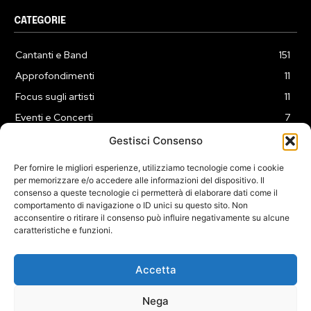
CATEGORIE
Cantanti e Band
151
Approfondimenti
11
Focus sugli artisti
11
Eventi e Concerti
7
Playlist
3
Gestisci Consenso
News
2
Per fornire le migliori esperienze, utilizziamo tecnologie come i cookie
per memorizzare e/o accedere alle informazioni del dispositivo. Il
consenso a queste tecnologie ci permetterà di elaborare dati come il
comportamento di navigazione o ID unici su questo sito. Non
acconsentire o ritirare il consenso può influire negativamente su alcune
caratteristiche e funzioni.
COOKIE POLICY (UE)
PRIVACY POLICY
DISCLAIMER
2025 Dojomusica.it portale di proprietà della ReadMore ADV di
Accetta
Roma.
Sede legale in Via Alessio Baldovinetti 13 - 00142 - Roma - P.Iva:
Nega