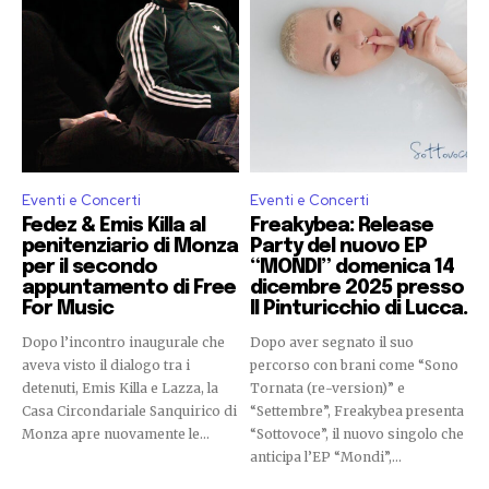
Eventi e Concerti
Eventi e Concerti
Fedez & Emis Killa al
Freakybea: Release
penitenziario di Monza
Party del nuovo EP
per il secondo
“MONDI” domenica 14
appuntamento di Free
dicembre 2025 presso
For Music
Il Pinturicchio di Lucca.
Dopo l’incontro inaugurale che
Dopo aver segnato il suo
aveva visto il dialogo tra i
percorso con brani come “Sono
detenuti, Emis Killa e Lazza, la
Tornata (re-version)” e
Casa Circondariale Sanquirico di
“Settembre”, Freakybea presenta
Monza apre nuovamente le...
“Sottovoce”, il nuovo singolo che
anticipa l’EP “Mondi”,...