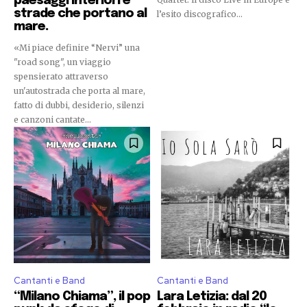
paesaggi interiori e
strade che portano al
l’esito discografico...
mare.
«Mi piace definire “Nervi” una
"road song", un viaggio
spensierato attraverso
un'autostrada che porta al mare,
fatto di dubbi, desiderio, silenzi
e canzoni cantate...
Cantanti e Band
Cantanti e Band
“Milano Chiama”, il pop
Lara Letizia: dal 20