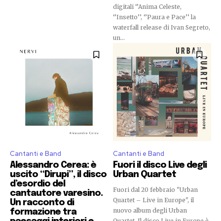
digitali ‘’Anima Celeste,
‘’Insetto’’, ‘’Paura e Pace’’ la
waterfall release di Ivan Segreto,
un...
Cantanti e Band
Cantanti e Band
Alessandro Cerea: è
Fuori il disco Live degli
uscito “Dirupi”, il disco
Urban Quartet
d’esordio del
Fuori dal 20 febbraio "Urban
cantautore varesino.
Quartet – Live in Europe", il
Un racconto di
nuovo album degli Urban
formazione tra
Quartet. Il disco Live in Europe è