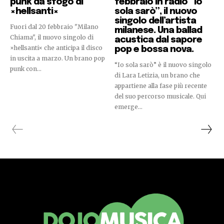
punk da sfogo di
febbraio in radio “Io
×hellsanti×
sola sarò”, il nuovo
singolo dell’artista
Fuori dal 20 febbraio "Milano
milanese. Una ballad
Chiama", il nuovo singolo di
acustica dal sapore
×hellsanti× che anticipa il disco
pop e bossa nova.
in uscita a marzo. Un brano pop
“Io sola sarò” è il nuovo singolo
punk con...
di Lara Letizia, un brano che
appartiene alla fase più recente
del suo percorso musicale. Qui
emerge...