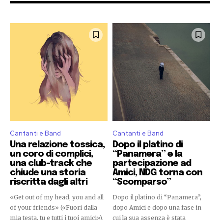
Cantanti e Band
Cantanti e Band
Una relazione tossica,
Dopo il platino di
un coro di complici,
“Panamera” e la
una club-track che
partecipazione ad
chiude una storia
Amici, NDG torna con
riscritta dagli altri
“Scomparso”
«Get out of my head, you and all
Dopo il platino di “Panamera”,
of your friends» («Fuori dalla
dopo Amici e dopo una fase in
mia testa, tu e tutti i tuoi amici»).
cui la sua assenza è stata