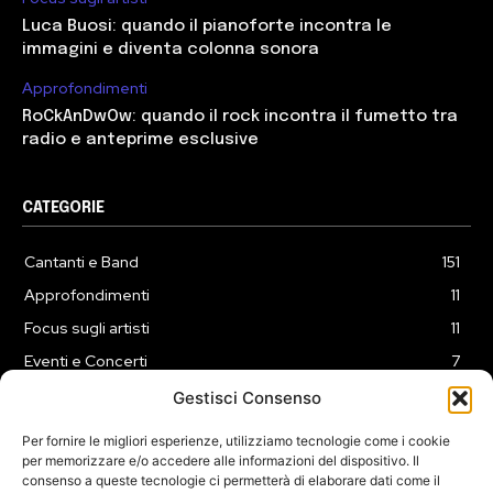
Luca Buosi: quando il pianoforte incontra le
immagini e diventa colonna sonora
Approfondimenti
RoCkAnDwOw: quando il rock incontra il fumetto tra
radio e anteprime esclusive
CATEGORIE
Cantanti e Band
151
Approfondimenti
11
Focus sugli artisti
11
Eventi e Concerti
7
Playlist
3
Gestisci Consenso
News
2
Per fornire le migliori esperienze, utilizziamo tecnologie come i cookie
per memorizzare e/o accedere alle informazioni del dispositivo. Il
consenso a queste tecnologie ci permetterà di elaborare dati come il