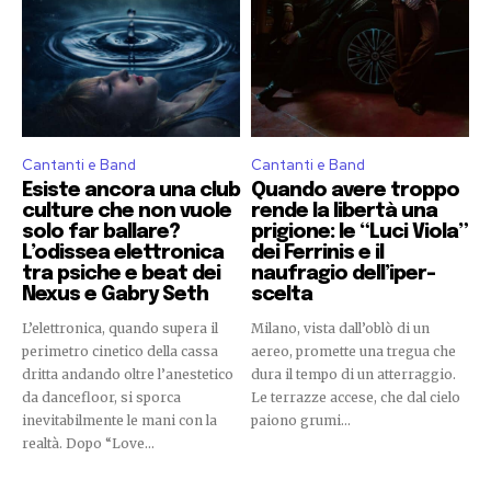
Cantanti e Band
Cantanti e Band
Esiste ancora una club
Quando avere troppo
culture che non vuole
rende la libertà una
solo far ballare?
prigione: le “Luci Viola”
L’odissea elettronica
dei Ferrinis e il
tra psiche e beat dei
naufragio dell’iper-
Nexus e Gabry Seth
scelta
L’elettronica, quando supera il
Milano, vista dall’oblò di un
perimetro cinetico della cassa
aereo, promette una tregua che
dritta andando oltre l’anestetico
dura il tempo di un atterraggio.
da dancefloor, si sporca
Le terrazze accese, che dal cielo
inevitabilmente le mani con la
paiono grumi...
realtà. Dopo “Love...