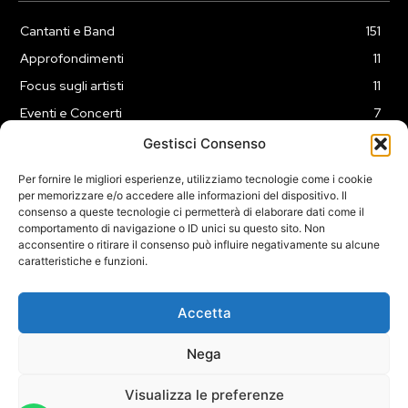
Cantanti e Band
151
Approfondimenti
11
Focus sugli artisti
11
Eventi e Concerti
7
Playlist
3
Gestisci Consenso
News
2
Per fornire le migliori esperienze, utilizziamo tecnologie come i cookie
per memorizzare e/o accedere alle informazioni del dispositivo. Il
consenso a queste tecnologie ci permetterà di elaborare dati come il
comportamento di navigazione o ID unici su questo sito. Non
acconsentire o ritirare il consenso può influire negativamente su alcune
caratteristiche e funzioni.
COOKIE POLICY (UE)
PRIVACY POLICY
DISCLAIMER
2025 Dojomusica.it portale di proprietà della ReadMore ADV di
Accetta
Roma.
Sede legale in Via Alessio Baldovinetti 13 - 00142 - Roma - P.Iva:
Nega
IT13402731007
Visualizza le preferenze