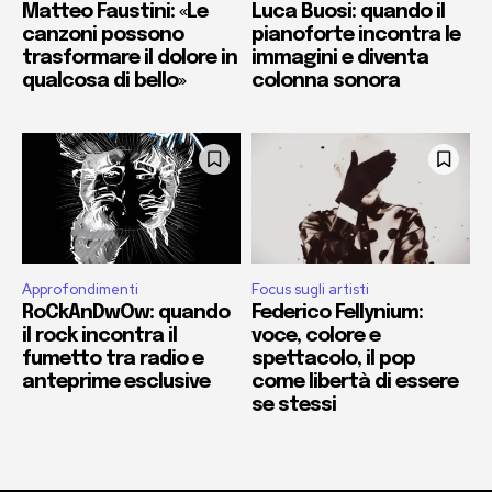
Matteo Faustini: «Le
Luca Buosi: quando il
canzoni possono
pianoforte incontra le
trasformare il dolore in
immagini e diventa
qualcosa di bello»
colonna sonora
Approfondimenti
Focus sugli artisti
RoCkAnDwOw: quando
Federico Fellynium:
il rock incontra il
voce, colore e
fumetto tra radio e
spettacolo, il pop
anteprime esclusive
come libertà di essere
se stessi