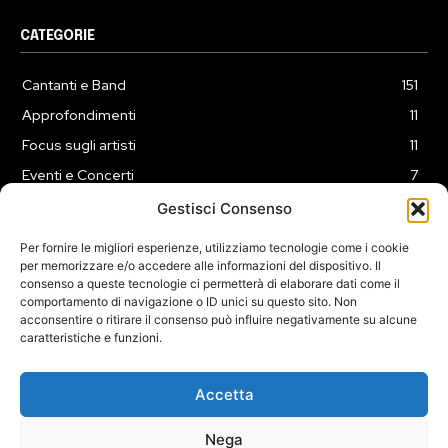
CATEGORIE
Cantanti e Band
151
Approfondimenti
11
Focus sugli artisti
11
Eventi e Concerti
7
Playlist
3
Gestisci Consenso
News
2
Per fornire le migliori esperienze, utilizziamo tecnologie come i cookie
per memorizzare e/o accedere alle informazioni del dispositivo. Il
consenso a queste tecnologie ci permetterà di elaborare dati come il
comportamento di navigazione o ID unici su questo sito. Non
acconsentire o ritirare il consenso può influire negativamente su alcune
caratteristiche e funzioni.
COOKIE POLICY (UE)
PRIVACY POLICY
DISCLAIMER
2025 Dojomusica.it portale di proprietà della ReadMore ADV di
Accetta
Roma.
Sede legale in Via Alessio Baldovinetti 13 - 00142 - Roma - P.Iva:
Nega