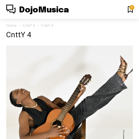
0
DojoMusica
Home
CnttY 4
CnttY 4
CnttY 4