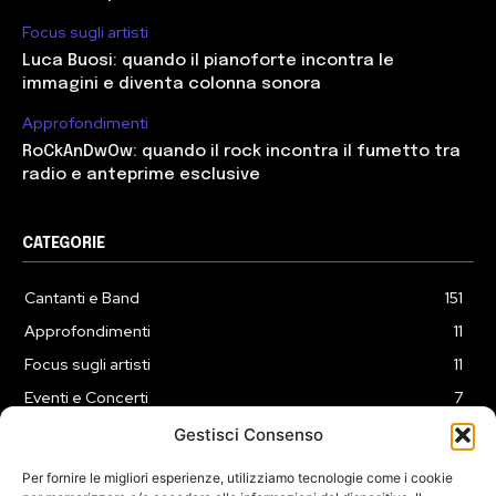
Focus sugli artisti
Luca Buosi: quando il pianoforte incontra le
immagini e diventa colonna sonora
Approfondimenti
RoCkAnDwOw: quando il rock incontra il fumetto tra
radio e anteprime esclusive
CATEGORIE
Cantanti e Band
151
Approfondimenti
11
Focus sugli artisti
11
Eventi e Concerti
7
Playlist
3
Gestisci Consenso
News
2
Per fornire le migliori esperienze, utilizziamo tecnologie come i cookie