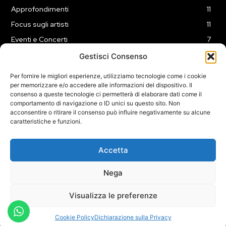
Approfondimenti
11
Focus sugli artisti
11
Eventi e Concerti
7
Playlist
3
Gestisci Consenso
News
2
Per fornire le migliori esperienze, utilizziamo tecnologie come i cookie
per memorizzare e/o accedere alle informazioni del dispositivo. Il
consenso a queste tecnologie ci permetterà di elaborare dati come il
comportamento di navigazione o ID unici su questo sito. Non
acconsentire o ritirare il consenso può influire negativamente su alcune
caratteristiche e funzioni.
COOKIE POLICY (UE)
PRIVACY POLICY
DISCLAIMER
2025 Dojomusica.it portale di proprietà della ReadMore ADV di
Accetta
Roma.
Sede legale in Via Alessio Baldovinetti 13 - 00142 - Roma - P.Iva:
Nega
IT13402731007
Visualizza le preferenze
Cookie Policy
Dichiarazione sulla Privacy