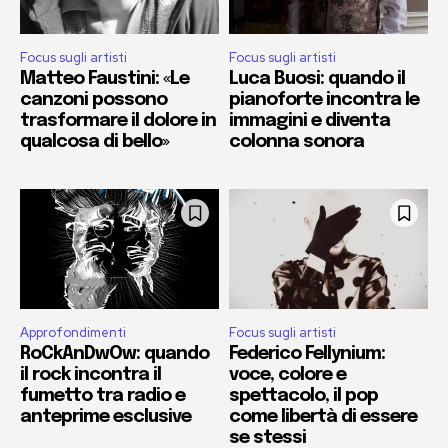
Focus sugli artisti
Focus sugli artisti
Matteo Faustini: «Le
Luca Buosi: quando il
canzoni possono
pianoforte incontra le
trasformare il dolore in
immagini e diventa
qualcosa di bello»
colonna sonora
Approfondimenti
Focus sugli artisti
RoCkAnDwOw: quando
Federico Fellynium:
il rock incontra il
voce, colore e
fumetto tra radio e
spettacolo, il pop
anteprime esclusive
come libertà di essere
se stessi