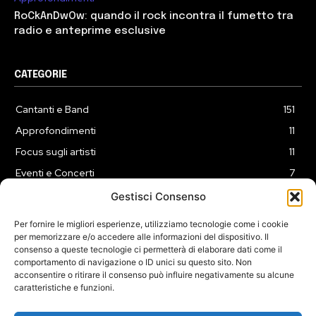
RoCkAnDwOw: quando il rock incontra il fumetto tra
radio e anteprime esclusive
CATEGORIE
Cantanti e Band
151
Approfondimenti
11
Focus sugli artisti
11
Eventi e Concerti
7
Playlist
3
Gestisci Consenso
News
2
Per fornire le migliori esperienze, utilizziamo tecnologie come i cookie
per memorizzare e/o accedere alle informazioni del dispositivo. Il
consenso a queste tecnologie ci permetterà di elaborare dati come il
comportamento di navigazione o ID unici su questo sito. Non
acconsentire o ritirare il consenso può influire negativamente su alcune
caratteristiche e funzioni.
COOKIE POLICY (UE)
PRIVACY POLICY
DISCLAIMER