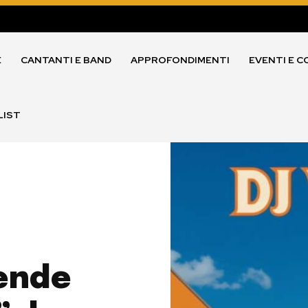
E
CANTANTI E BAND
APPROFONDIMENTI
EVENTI E C
LIST
ende