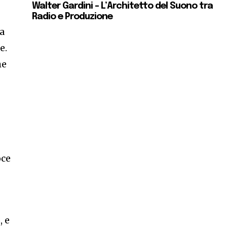
Walter Gardini – L’Architetto del Suono tra
Radio e Produzione
sa
e.
he
oce
, e