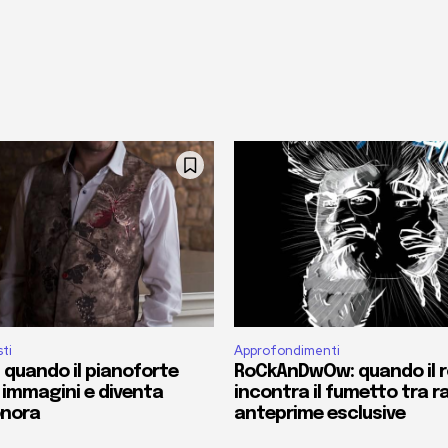
sti
Approfondimenti
 quando il pianoforte
RoCkAnDwOw: quando il 
 immagini e diventa
incontra il fumetto tra r
onora
anteprime esclusive