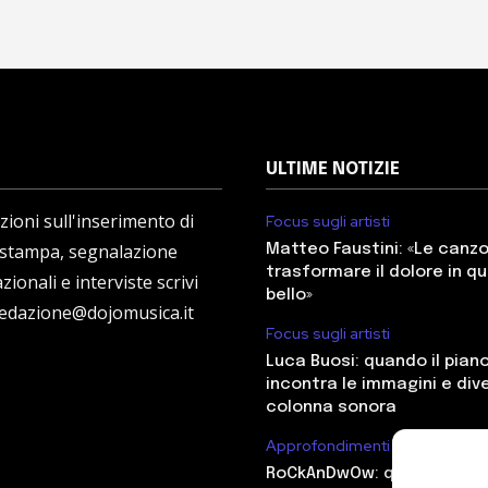
ULTIME NOTIZIE
ioni sull'inserimento di
Focus sugli artisti
 stampa, segnalazione
Matteo Faustini: «Le canz
trasformare il dolore in q
zionali e interviste scrivi
bello»
redazione@dojomusica.it
Focus sugli artisti
Luca Buosi: quando il pian
incontra le immagini e div
colonna sonora
Approfondimenti
RoCkAnDwOw: quando il ro