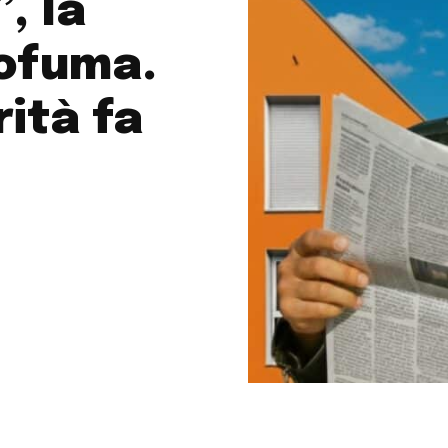
, la
rofuma.
rità fa