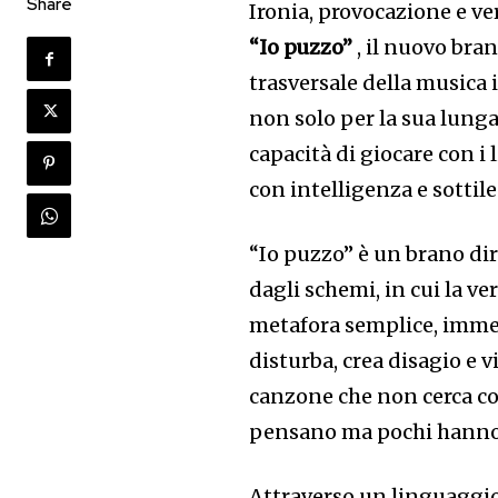
Share
Ironia, provocazione e ver
“Io puzzo”
, il nuovo bra
trasversale della musica 
non solo per la sua lunga
capacità di giocare con i 
con intelligenza e sottile
“Io puzzo” è un brano di
dagli schemi, in cui la ve
metafora semplice, immed
disturba, crea disagio e v
canzone che non cerca co
pensano ma pochi hanno 
Attraverso un linguaggio 