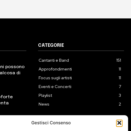
CATEGORIE
Cantanti e Band
151
oni possono
Approfondimenti
11
ualcosa di
Focus sugli artisti
11
Eventi e Concerti
7
Playlist
3
oforte
enta
News
2
Gestisci Consenso
ck incontra