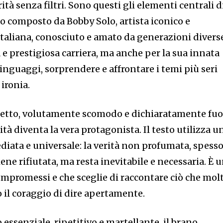
ità senza filtri. Sono questi gli elementi centrali d
no composto da Bobby Solo, artista iconico e
italiana, conosciuto e amato da generazioni divers
 e prestigiosa carriera, ma anche per la sua innata
linguaggi, sorprendere e affrontare i temi più seri
 ironia.
retto, volutamente scomodo e dichiaratamente fuo
rità diventa la vera protagonista. Il testo utilizza u
iata e universale: la verità non profumata, spess
iene rifiutata, ma resta inevitabile e necessaria. È 
mpromessi e che sceglie di raccontare ciò che molt
il coraggio di dire apertamente.
essenziale, ripetitivo e martellante, il brano