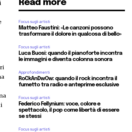
Read more
i
e
Focus sugli artisti
Matteo Faustini: «Le canzoni possono
trasformare il dolore in qualcosa di bello»
Focus sugli artisti
Luca Buosi: quando il pianoforte incontra
le immagini e diventa colonna sonora
ri
Approfondimenti
na
RoCkAnDwOw: quando il rock incontra il
fumetto tra radio e anteprime esclusive
o
una
Focus sugli artisti
Federico Fellynium: voce, colore e
i
spettacolo, il pop come libertà di essere
se stessi
Focus sugli artisti