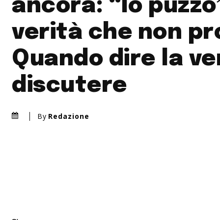
ancora: “Io puzzo”
verità che non p
Quando dire la ve
discutere
By
Redazione