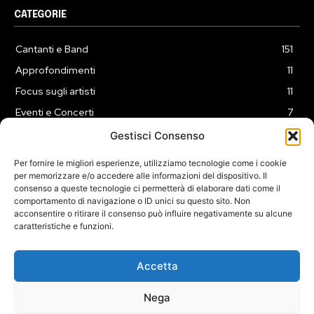
CATEGORIE
Cantanti e Band
151
Approfondimenti
11
Focus sugli artisti
11
Eventi e Concerti
7
Playlist
3
Gestisci Consenso
News
2
Per fornire le migliori esperienze, utilizziamo tecnologie come i cookie
per memorizzare e/o accedere alle informazioni del dispositivo. Il
consenso a queste tecnologie ci permetterà di elaborare dati come il
comportamento di navigazione o ID unici su questo sito. Non
acconsentire o ritirare il consenso può influire negativamente su alcune
caratteristiche e funzioni.
COOKIE POLICY (UE)
PRIVACY POLICY
DISCLAIMER
2025 Dojomusica.it portale di proprietà della ReadMore ADV di
Accetta
Roma.
Sede legale in Via Alessio Baldovinetti 13 - 00142 - Roma - P.Iva:
Nega
IT13402731007