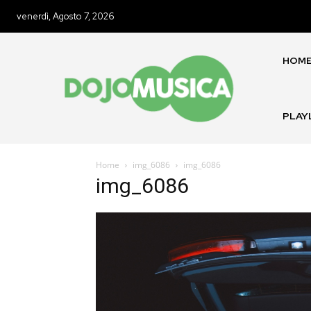
venerdì, Agosto 7, 2026
HOM
PLAY
Home
img_6086
img_6086
img_6086