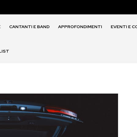
E
CANTANTI E BAND
APPROFONDIMENTI
EVENTI E C
LIST