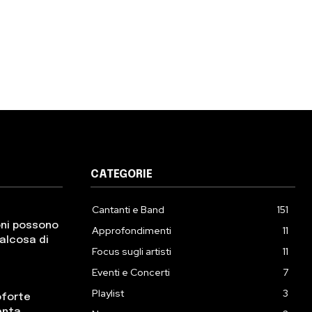
CATEGORIE
Cantanti e Band
151
oni possono
Approfondimenti
11
ualcosa di
Focus sugli artisti
11
Eventi e Concerti
7
Playlist
3
oforte
enta