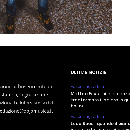
ULTIME NOTIZIE
ioni sull'inserimento di
Focus sugli artisti
 stampa, segnalazione
Matteo Faustini: «Le canz
trasformare il dolore in q
zionali e interviste scrivi
bello»
redazione@dojomusica.it
Focus sugli artisti
Luca Buosi: quando il pian
incontra le immagini e div