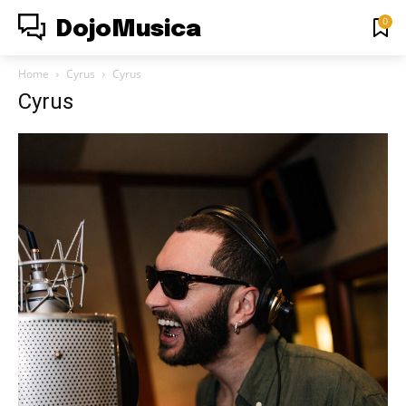
0
DojoMusica
Home
Cyrus
Cyrus
Cyrus