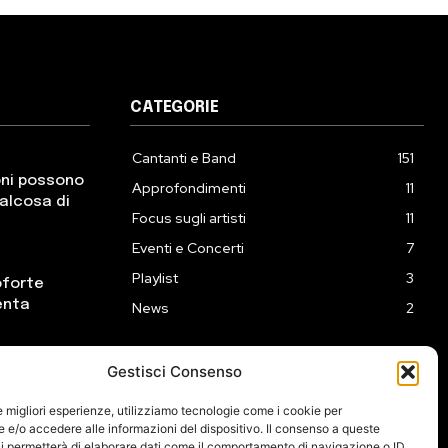
CATEGORIE
Cantanti e Band
151
oni possono
Approfondimenti
11
ualcosa di
Focus sugli artisti
11
Eventi e Concerti
7
Playlist
3
oforte
enta
News
2
Gestisci Consenso
ck incontra
eprime
le migliori esperienze, utilizziamo tecnologie come i cookie per
e/o accedere alle informazioni del dispositivo. Il consenso a queste
i permetterà di elaborare dati come il comportamento di navigazione o ID