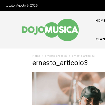
sabato, Agosto 8, 2026
HOM
PLAY
Home
ernesto_articolo3
ernesto_articolo3
ernesto_articolo3