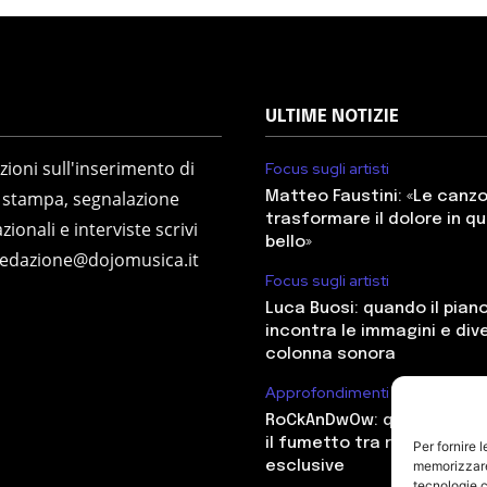
ULTIME NOTIZIE
ioni sull'inserimento di
Focus sugli artisti
 stampa, segnalazione
Matteo Faustini: «Le canz
trasformare il dolore in q
zionali e interviste scrivi
bello»
redazione@dojomusica.it
Focus sugli artisti
Luca Buosi: quando il pian
incontra le immagini e div
colonna sonora
Approfondimenti
RoCkAnDwOw: quando il ro
il fumetto tra radio e ant
Per fornire 
memorizzare 
esclusive
tecnologie c