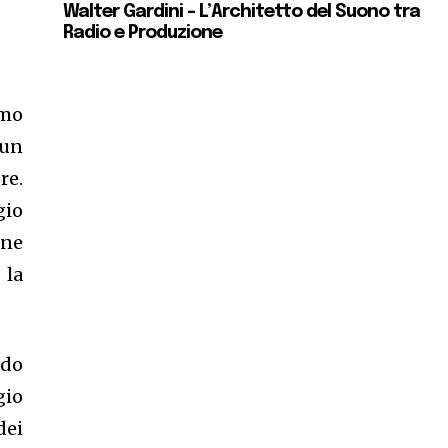
Walter Gardini – L’Architetto del Suono tra
Radio e Produzione
tmo
 un
re.
gio
one
 la
udo
gio
dei