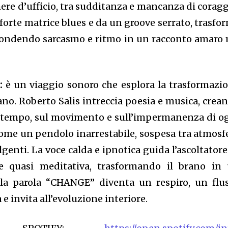
chere d’ufficio, tra sudditanza e mancanza di coragg
 forte matrice blues e da un groove serrato, trasfo
 fondendo sarcasmo e ritmo in un racconto amaro
”:
è un viaggio sonoro che esplora la trasformazi
o. Roberto Salis intreccia poesia e musica, crea
ul tempo, sul movimento e sull’impermanenza di o
come un pendolo inarrestabile, sospesa tra atmosf
lgenti. La voce calda e ipnotica guida l’ascoltatore
le quasi meditativa, trasformando il brano in
a parola “CHANGE” diventa un respiro, un flu
a e invita all’evoluzione interiore.