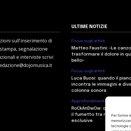
ULTIME NOTIZIE
ioni sull'inserimento di
Focus sugli artisti
 stampa, segnalazione
Matteo Faustini: «Le canz
trasformare il dolore in q
zionali e interviste scrivi
bello»
redazione@dojomusica.it
Focus sugli artisti
Luca Buosi: quando il pian
incontra le immagini e div
colonna sonora
Approfondimenti
RoCkAnDwOw: quando il ro
il fumetto tra radio e ant
Per fornire 
esclusive
memorizzare 
tecnologie c