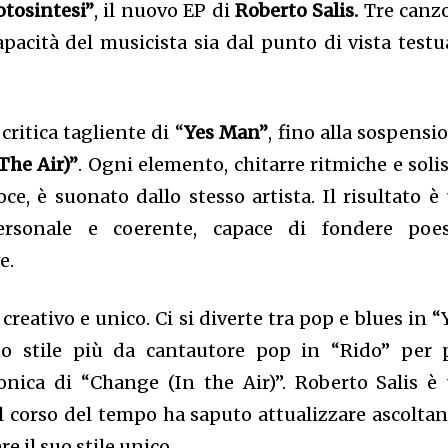
otosintesi”
, il nuovo EP di
Roberto Salis.
Tre canz
pacità del musicista sia dal punto di vista testu
 critica tagliente di “
Yes Man”
, fino alla sospensi
The Air)”
. Ogni elemento, chitarre ritmiche e solis
oce, è suonato dallo stesso artista. Il risultato è
ersonale e coerente, capace di fondere poes
e.
creativo e unico. Ci si diverte tra pop e blues in “
o stile più da cantautore pop in “Rido” per 
ronica di “Change (In the Air)”. Roberto Salis è
el corso del tempo ha saputo attualizzare ascolta
e il suo stile unico.