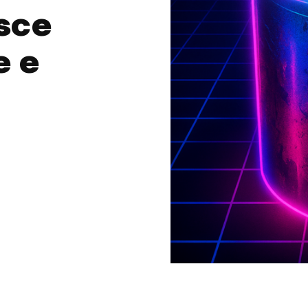
isce
e e