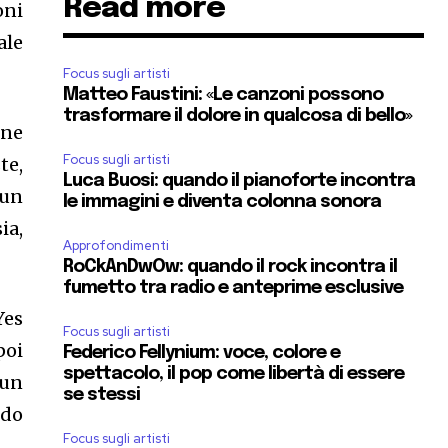
Read more
oni
ale
Focus sugli artisti
Matteo Faustini: «Le canzoni possono
trasformare il dolore in qualcosa di bello»
one
Focus sugli artisti
te,
Luca Buosi: quando il pianoforte incontra
 un
le immagini e diventa colonna sonora
ia,
Approfondimenti
RoCkAnDwOw: quando il rock incontra il
fumetto tra radio e anteprime esclusive
Yes
Focus sugli artisti
poi
Federico Fellynium: voce, colore e
spettacolo, il pop come libertà di essere
 un
se stessi
ndo
Focus sugli artisti