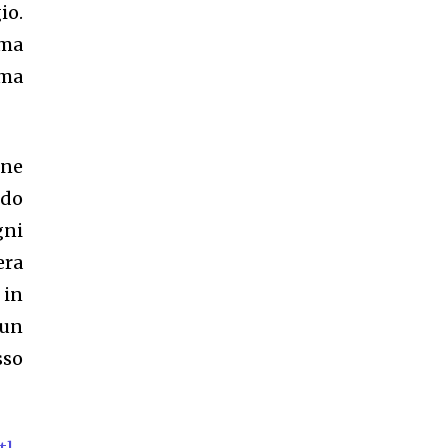
io.
rma
 ma
one
ndo
gni
era
 in
 un
sso