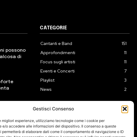
CATEGORIE
Cantanti e Band
151
oni possono
Approfondimenti
11
ualcosa di
Focus sugli artisti
11
Eventi e Concerti
7
Playlist
3
oforte
enta
News
2
Gestisci Consenso
ck incontra
eprime
le migliori esperienze, utilizziamo tecnologie come i cookie per
e/o accedere alle informazioni del dispositivo. Il consenso a queste
i permetterà di elaborare dati come il comportamento di navigazione o ID