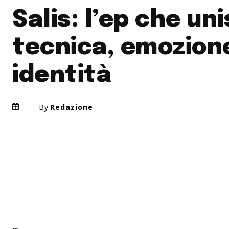
Salis: l’ep che un
tecnica, emozion
identità
By
Redazione