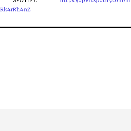
U SPOTIFY:
https://open.spotify.com/in
TRk4rRh4nZ