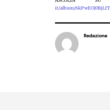
ASCOLTA S
it/album/6kPwEOJ0BjLf
Redazione