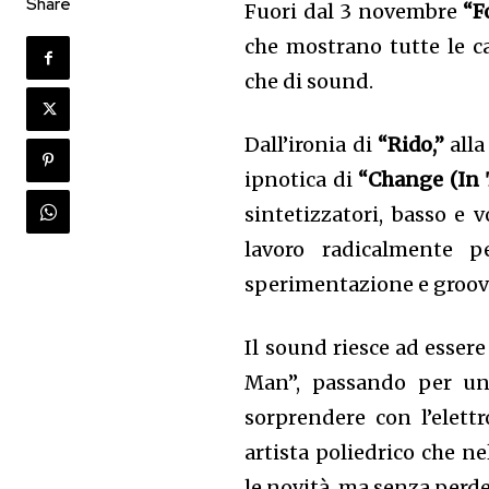
Share
Fuori dal 3 novembre
“F
che mostrano tutte le ca
che di sound.
Dall’ironia di
“Rido,”
alla
ipnotica di
“Change (In 
sintetizzatori, basso e v
lavoro radicalmente p
sperimentazione e groov
Il sound riesce ad essere 
Man”, passando per un
sorprendere con l’elett
artista poliedrico che n
le novità, ma senza perder