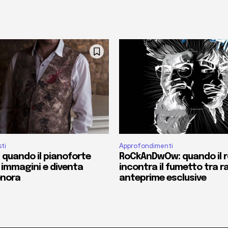
sti
Approfondimenti
 quando il pianoforte
RoCkAnDwOw: quando il 
 immagini e diventa
incontra il fumetto tra r
onora
anteprime esclusive