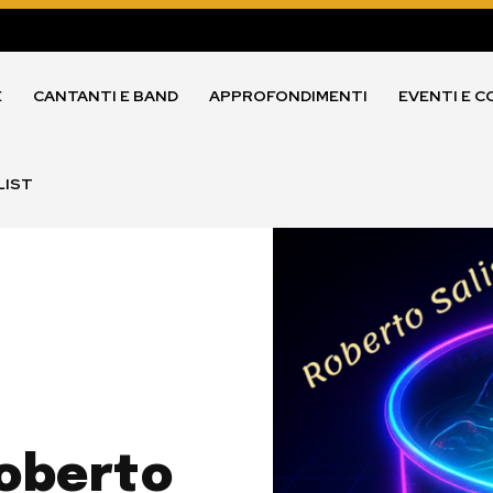
E
CANTANTI E BAND
APPROFONDIMENTI
EVENTI E C
LIST
Roberto