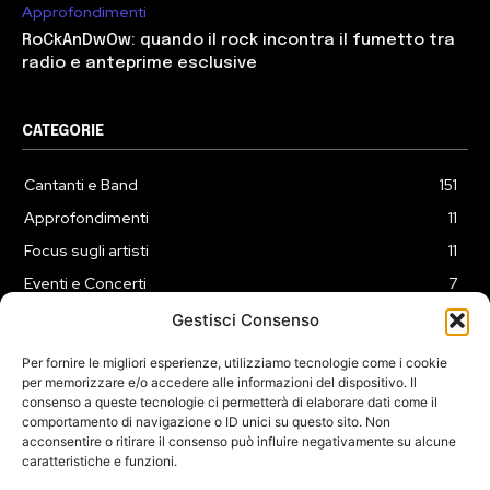
Approfondimenti
RoCkAnDwOw: quando il rock incontra il fumetto tra
radio e anteprime esclusive
CATEGORIE
Cantanti e Band
151
Approfondimenti
11
Focus sugli artisti
11
Eventi e Concerti
7
Playlist
3
Gestisci Consenso
News
2
Per fornire le migliori esperienze, utilizziamo tecnologie come i cookie
per memorizzare e/o accedere alle informazioni del dispositivo. Il
consenso a queste tecnologie ci permetterà di elaborare dati come il
comportamento di navigazione o ID unici su questo sito. Non
acconsentire o ritirare il consenso può influire negativamente su alcune
caratteristiche e funzioni.
COOKIE POLICY (UE)
PRIVACY POLICY
DISCLAIMER