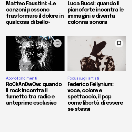
Matteo Faustini: «Le
Luca Buosi: quando il
canzoni possono
pianoforte incontra le
trasformare il dolore in
immagini e diventa
qualcosa di bello»
colonna sonora
Approfondimenti
Focus sugli artisti
RoCkAnDwOw: quando
Federico Fellynium:
il rock incontra il
voce, colore e
fumetto tra radio e
spettacolo, il pop
anteprime esclusive
come libertà di essere
se stessi