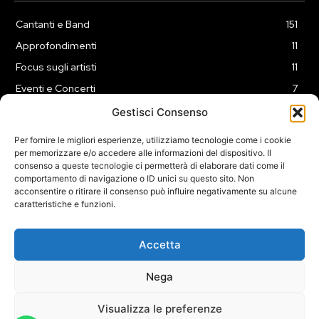
Cantanti e Band
151
Approfondimenti
11
Focus sugli artisti
11
Eventi e Concerti
7
Playlist
3
Gestisci Consenso
News
2
Per fornire le migliori esperienze, utilizziamo tecnologie come i cookie
per memorizzare e/o accedere alle informazioni del dispositivo. Il
consenso a queste tecnologie ci permetterà di elaborare dati come il
comportamento di navigazione o ID unici su questo sito. Non
acconsentire o ritirare il consenso può influire negativamente su alcune
caratteristiche e funzioni.
COOKIE POLICY (UE)
PRIVACY POLICY
DISCLAIMER
2025 Dojomusica.it portale di proprietà della ReadMore ADV di
Accetta
Roma.
Sede legale in Via Alessio Baldovinetti 13 - 00142 - Roma - P.Iva:
Nega
IT13402731007
Visualizza le preferenze