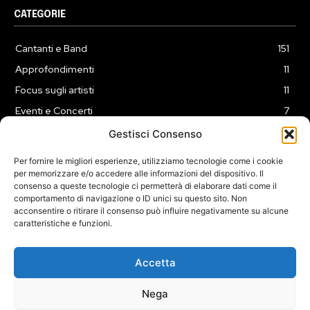
CATEGORIE
Cantanti e Band
151
Approfondimenti
11
Focus sugli artisti
11
Eventi e Concerti
7
Playlist
3
Gestisci Consenso
News
2
Per fornire le migliori esperienze, utilizziamo tecnologie come i cookie
per memorizzare e/o accedere alle informazioni del dispositivo. Il
consenso a queste tecnologie ci permetterà di elaborare dati come il
comportamento di navigazione o ID unici su questo sito. Non
acconsentire o ritirare il consenso può influire negativamente su alcune
caratteristiche e funzioni.
COOKIE POLICY (UE)
PRIVACY POLICY
DISCLAIMER
2025 Dojomusica.it portale di proprietà della ReadMore ADV di
Accetta
Roma.
Sede legale in Via Alessio Baldovinetti 13 - 00142 - Roma - P.Iva:
Nega
IT13402731007