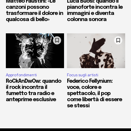
Matteo Faustini: «Le
Luca Buosi: quando il
canzoni possono
pianoforte incontra le
trasformare il dolore in
immagini e diventa
qualcosa di bello»
colonna sonora
Approfondimenti
Focus sugli artisti
RoCkAnDwOw: quando
Federico Fellynium:
il rock incontra il
voce, colore e
fumetto tra radio e
spettacolo, il pop
anteprime esclusive
come libertà di essere
se stessi