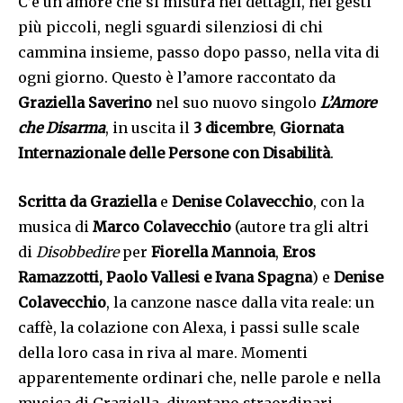
C’è un amore che si misura nei dettagli, nei gesti
più piccoli, negli sguardi silenziosi di chi
cammina insieme, passo dopo passo, nella vita di
ogni giorno. Questo è l’amore raccontato da
Graziella Saverino
nel suo nuovo singolo
L’Amore
che Disarma
, in uscita il
3 dicembre
,
Giornata
Internazionale delle Persone con Disabilità
.
Scritta da Graziella
e
Denise Colavecchio
, con la
musica di
Marco Colavecchio
(autore tra gli altri
di
Disobbedire
per
Fiorella Mannoia
,
Eros
Ramazzotti, Paolo Vallesi e Ivana Spagna
) e
Denise
Colavecchio
, la canzone nasce dalla vita reale: un
caffè, la colazione con Alexa, i passi sulle scale
della loro casa in riva al mare. Momenti
apparentemente ordinari che, nelle parole e nella
musica di Graziella, diventano straordinari,