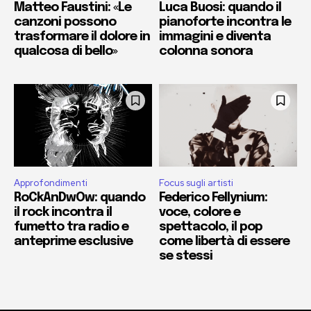
Matteo Faustini: «Le
Luca Buosi: quando il
canzoni possono
pianoforte incontra le
trasformare il dolore in
immagini e diventa
qualcosa di bello»
colonna sonora
Approfondimenti
Focus sugli artisti
RoCkAnDwOw: quando
Federico Fellynium:
il rock incontra il
voce, colore e
fumetto tra radio e
spettacolo, il pop
anteprime esclusive
come libertà di essere
se stessi