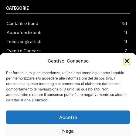
CATEGORIE
Cantanti e Band
151
Approfondimenti
11
Focus sugli artisti
11
Eventi e Concerti
7
Playlist
3
Gestisci Consenso
News
2
Per fornire le migliori esperienze, utilizziamo tecnologie come i cookie
per memorizzare e/o accedere alle informazioni del dispositivo. Il
consenso a queste tecnologie ci permetterà di elaborare dati come il
comportamento di navigazione o ID unici su questo sito. Non
acconsentire o ritirare il consenso può influire negativamente su alcune
caratteristiche e funzioni.
COOKIE POLICY (UE)
PRIVACY POLICY
DISCLAIMER
2025 Dojomusica.it portale di proprietà della ReadMore ADV di
Accetta
Roma.
Sede legale in Via Alessio Baldovinetti 13 - 00142 - Roma - P.Iva:
Nega
IT13402731007