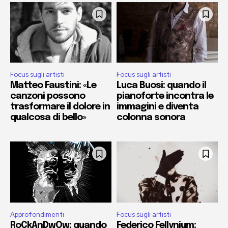
Focus sugli artisti
Focus sugli artisti
Matteo Faustini: «Le
Luca Buosi: quando il
canzoni possono
pianoforte incontra le
trasformare il dolore in
immagini e diventa
qualcosa di bello»
colonna sonora
Approfondimenti
Focus sugli artisti
RoCkAnDwOw: quando
Federico Fellynium: