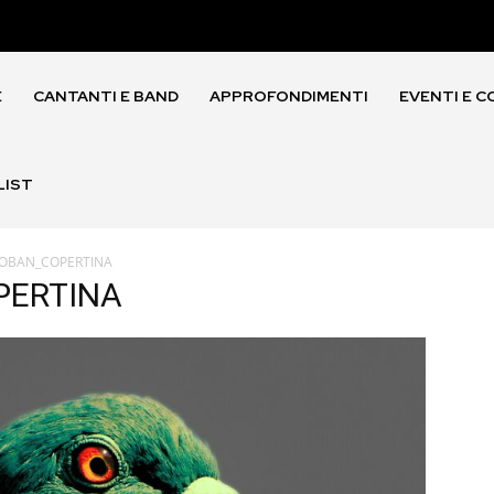
E
CANTANTI E BAND
APPROFONDIMENTI
EVENTI E C
LIST
BOBAN_COPERTINA
PERTINA