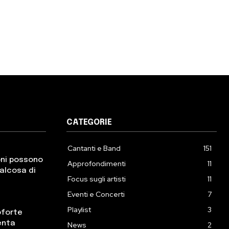
CATEGORIE
Cantanti e Band
151
oni possono
Approfondimenti
11
ualcosa di
Focus sugli artisti
11
Eventi e Concerti
7
Playlist
3
oforte
enta
News
2