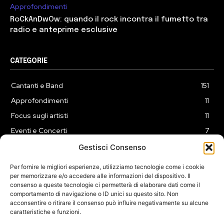
Approfondimenti
RoCkAnDwOw: quando il rock incontra il fumetto tra
radio e anteprime esclusive
CATEGORIE
Cantanti e Band
151
Approfondimenti
11
Focus sugli artisti
11
Eventi e Concerti
7
Playlist
3
Gestisci Consenso
News
2
Per fornire le migliori esperienze, utilizziamo tecnologie come i cookie
per memorizzare e/o accedere alle informazioni del dispositivo. Il
consenso a queste tecnologie ci permetterà di elaborare dati come il
comportamento di navigazione o ID unici su questo sito. Non
acconsentire o ritirare il consenso può influire negativamente su alcune
caratteristiche e funzioni.
COOKIE POLICY (UE)
PRIVACY POLICY
DISCLAIMER