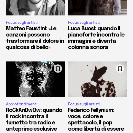
Focus sugli artisti
Focus sugli artisti
Matteo Faustini: «Le
Luca Buosi: quando il
canzoni possono
pianoforte incontra le
trasformare il dolore in
immagini e diventa
qualcosa di bello»
colonna sonora
Approfondimenti
Focus sugli artisti
RoCkAnDwOw: quando
Federico Fellynium:
il rock incontra il
voce, colore e
fumetto tra radio e
spettacolo, il pop
anteprime esclusive
come libertà di essere