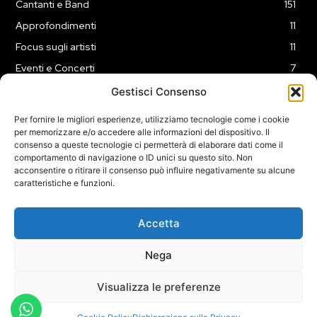
Cantanti e Band
151
Approfondimenti
11
Focus sugli artisti
11
Eventi e Concerti
7
Playlist
3
Gestisci Consenso
News
2
Per fornire le migliori esperienze, utilizziamo tecnologie come i cookie
per memorizzare e/o accedere alle informazioni del dispositivo. Il
consenso a queste tecnologie ci permetterà di elaborare dati come il
comportamento di navigazione o ID unici su questo sito. Non
acconsentire o ritirare il consenso può influire negativamente su alcune
caratteristiche e funzioni.
COOKIE POLICY (UE)
PRIVACY POLICY
DISCLAIMER
2025 Dojomusica.it portale di proprietà della ReadMore ADV di
Accetta
Roma.
Sede legale in Via Alessio Baldovinetti 13 - 00142 - Roma - P.Iva:
Nega
IT13402731007
Visualizza le preferenze