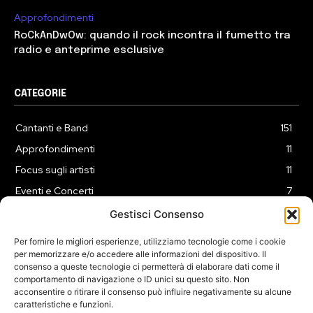
Approfondimenti
RoCkAnDwOw: quando il rock incontra il fumetto tra
radio e anteprime esclusive
CATEGORIE
Cantanti e Band
151
Approfondimenti
11
Focus sugli artisti
11
Eventi e Concerti
7
Playlist
3
Gestisci Consenso
News
2
Per fornire le migliori esperienze, utilizziamo tecnologie come i cookie
per memorizzare e/o accedere alle informazioni del dispositivo. Il
consenso a queste tecnologie ci permetterà di elaborare dati come il
comportamento di navigazione o ID unici su questo sito. Non
acconsentire o ritirare il consenso può influire negativamente su alcune
caratteristiche e funzioni.
COOKIE POLICY (UE)
PRIVACY POLICY
DISCLAIMER