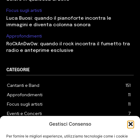
Focus sugli artisti
Luca Buosi: quando il pianoforte incontra le
immagini e diventa colonna sonora
Approfondimenti
RoCkAnDwOw: quando il rock incontra il fumetto tra
radio e anteprime esclusive
CATEGORIE
Cantanti e Band
151
Approfondimenti
11
Focus sugli artisti
11
Eventi e Concerti
7
Playlist
3
Gestisci Consenso
News
2
Per fornire le migliori esperienze, utilizziamo tecnologie come i cookie