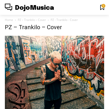
0
DojoMusica
Home
PZ – Trankilo – Cover
PZ - Trankilo - Cover
PZ – Trankilo – Cover