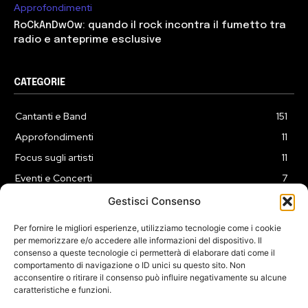
Approfondimenti
RoCkAnDwOw: quando il rock incontra il fumetto tra
radio e anteprime esclusive
CATEGORIE
Cantanti e Band
151
Approfondimenti
11
Focus sugli artisti
11
Eventi e Concerti
7
Playlist
3
Gestisci Consenso
News
2
Per fornire le migliori esperienze, utilizziamo tecnologie come i cookie
per memorizzare e/o accedere alle informazioni del dispositivo. Il
consenso a queste tecnologie ci permetterà di elaborare dati come il
comportamento di navigazione o ID unici su questo sito. Non
acconsentire o ritirare il consenso può influire negativamente su alcune
caratteristiche e funzioni.
COOKIE POLICY (UE)
PRIVACY POLICY
DISCLAIMER