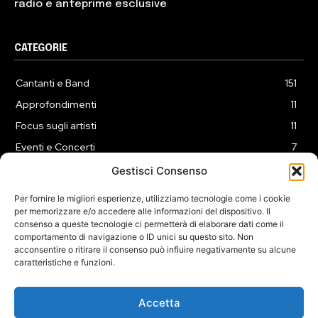
radio e anteprime esclusive
CATEGORIE
Cantanti e Band
151
Approfondimenti
11
Focus sugli artisti
11
Eventi e Concerti
7
Playlist
3
Gestisci Consenso
News
2
Per fornire le migliori esperienze, utilizziamo tecnologie come i cookie
per memorizzare e/o accedere alle informazioni del dispositivo. Il
consenso a queste tecnologie ci permetterà di elaborare dati come il
comportamento di navigazione o ID unici su questo sito. Non
acconsentire o ritirare il consenso può influire negativamente su alcune
caratteristiche e funzioni.
COOKIE POLICY (UE)
PRIVACY POLICY
DISCLAIMER
2025 Dojomusica.it portale di proprietà della ReadMore ADV di
Accetta
Roma.