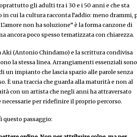
rattutto gli adulti tra i 30 e i 50 anni e che sta
in cui la cultura racconta l’addio: meno drammi, 
“L’amore non ha soluzione” è la forma canzone di
a ancora poco spesso tematizzata con chiarezza.
 Aki (Antonio Chindamo) e la scrittura condivisa
no la stessa linea. Arrangiamenti essenziali sono 
i un impianto che lascia spazio alle parole senza
so. È una traccia che guarda alla maturità e non al
uità con un artista che negli anni ha attraversato
e necessarie per ridefinire il proprio percorso.
ì questo passaggio:
mettere ordine. Non per attribuire colpe, ma per