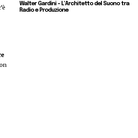
Walter Gardini – L’Architetto del Suono tra
c’è
Radio e Produzione
re
con