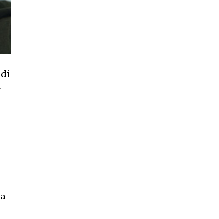
 di
r
da