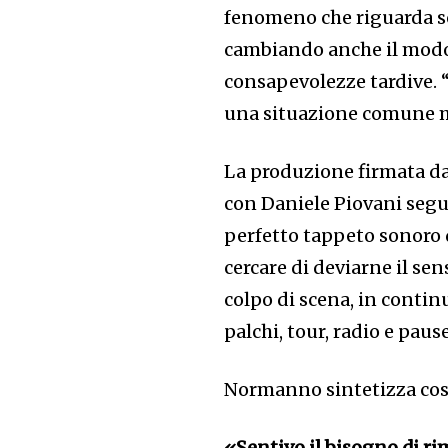
fenomeno che riguarda sop
cambiando anche il modo 
consapevolezze tardive. 
una situazione comune m
La produzione firmata da
con Daniele Piovani seguo
perfetto tappeto sonoro d
cercare di deviarne il sen
colpo di scena, in contin
palchi, tour, radio e paus
Normanno sintetizza cos
«Sentivo il bisogno di ri