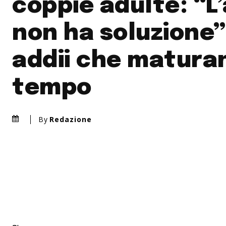
coppie adulte: “L
non ha soluzione” 
addii che matura
tempo
By
Redazione