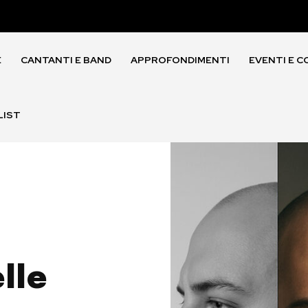
E
CANTANTI E BAND
APPROFONDIMENTI
EVENTI E C
LIST
lle