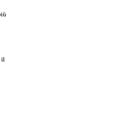
più
il