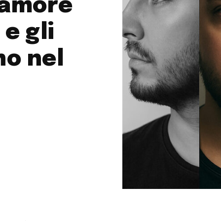
’amore
e gli
no nel