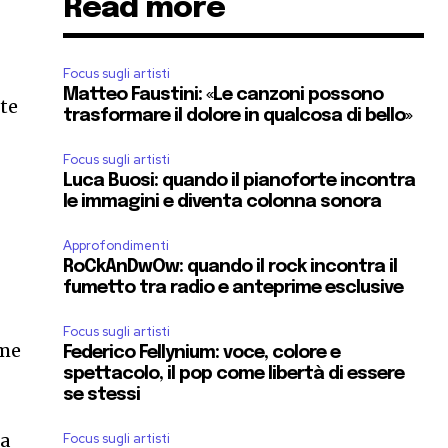
Read more
Focus sugli artisti
Matteo Faustini: «Le canzoni possono
nte
trasformare il dolore in qualcosa di bello»
Focus sugli artisti
Luca Buosi: quando il pianoforte incontra
le immagini e diventa colonna sonora
Approfondimenti
RoCkAnDwOw: quando il rock incontra il
fumetto tra radio e anteprime esclusive
Focus sugli artisti
ome
Federico Fellynium: voce, colore e
spettacolo, il pop come libertà di essere
se stessi
ra
Focus sugli artisti