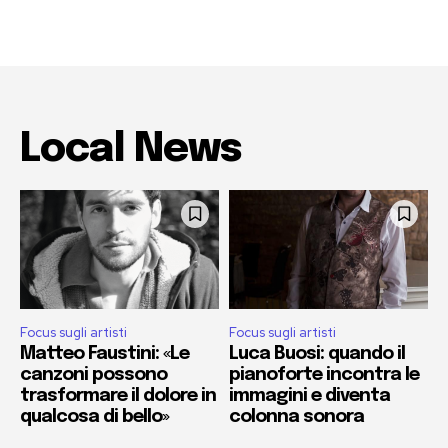
Local News
Focus sugli artisti
Focus sugli artisti
Matteo Faustini: «Le
Luca Buosi: quando il
canzoni possono
pianoforte incontra le
trasformare il dolore in
immagini e diventa
qualcosa di bello»
colonna sonora