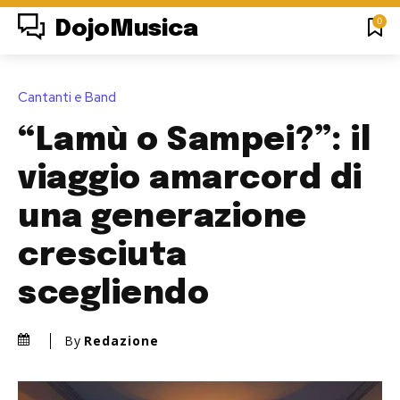
0
DojoMusica
Cantanti e Band
“Lamù o Sampei?”: il
viaggio amarcord di
una generazione
cresciuta
scegliendo
By
Redazione