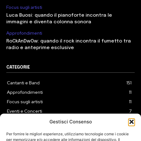
Focus sugli artisti
Luca Buosi: quando il pianoforte incontra le
immagini e diventa colonna sonora
Approfondimenti
RoCkAnDwOw: quando il rock incontra il fumetto tra
radio e anteprime esclusive
CATEGORIE
Cantanti e Band
151
Approfondimenti
11
Focus sugli artisti
11
Eventi e Concerti
7
Playlist
3
Gestisci Consenso
News
2
Per fornire le migliori esperienze, utilizziamo tecnologie come i cookie
per memorizzare e/o accedere alle informazioni del dispositivo. Il