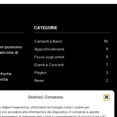
CATEGORIE
Cantanti e Band
151
oni possono
Approfondimenti
11
ualcosa di
Focus sugli artisti
11
Eventi e Concerti
7
Playlist
3
oforte
enta
News
2
Gestisci Consenso
ck incontra
eprime
le migliori esperienze, utilizziamo tecnologie come i cookie per
e/o accedere alle informazioni del dispositivo. Il consenso a queste
i permetterà di elaborare dati come il comportamento di navigazione o ID