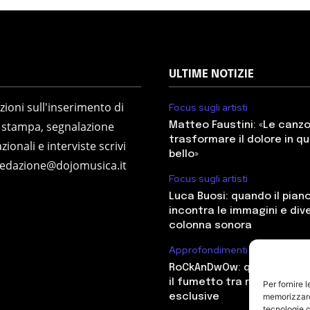
ULTIME NOTIZIE
ioni sull'inserimento di
Focus sugli artisti
 stampa, segnalazione
Matteo Faustini: «Le canz
trasformare il dolore in q
zionali e interviste scrivi
bello»
redazione@dojomusica.it
Focus sugli artisti
Luca Buosi: quando il pian
incontra le immagini e div
colonna sonora
Approfondimenti
RoCkAnDwOw: quando il ro
il fumetto tra radio e ant
Per fornire 
memorizzare 
esclusive
tecnologie c