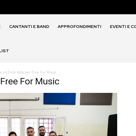
E
CANTANTI E BAND
APPROFONDIMENTI
EVENTI E C
LIST
a ed Emis Killa per Free For Music
 Free For Music