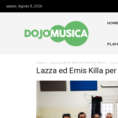
sabato, Agosto 8, 2026
HOM
PLAY
Home
Lazza ed Emis Killa per Free For Music
Lazz
Lazza ed Emis Killa per