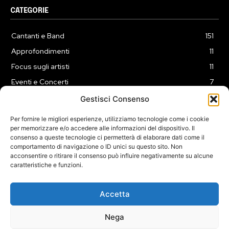
CATEGORIE
Cantanti e Band
151
Approfondimenti
11
Focus sugli artisti
11
Eventi e Concerti
7
Playlist
3
Gestisci Consenso
News
2
Per fornire le migliori esperienze, utilizziamo tecnologie come i cookie
per memorizzare e/o accedere alle informazioni del dispositivo. Il
consenso a queste tecnologie ci permetterà di elaborare dati come il
comportamento di navigazione o ID unici su questo sito. Non
acconsentire o ritirare il consenso può influire negativamente su alcune
caratteristiche e funzioni.
COOKIE POLICY (UE)
PRIVACY POLICY
DISCLAIMER
2025 Dojomusica.it portale di proprietà della ReadMore ADV di
Accetta
Roma.
Sede legale in Via Alessio Baldovinetti 13 - 00142 - Roma - P.Iva:
Nega
IT13402731007