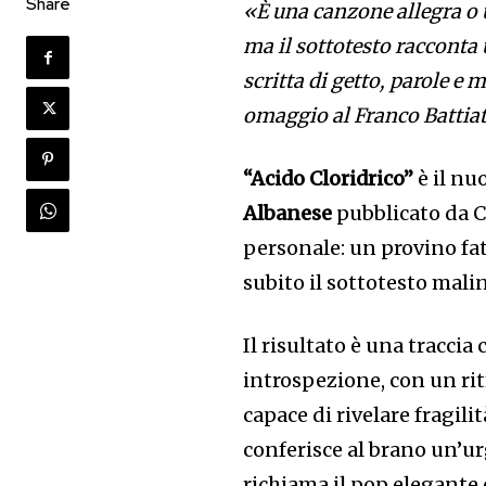
Share
«È una canzone allegra o 
ma il sottotesto racconta
scritta di getto, parole e
omaggio al Franco Battia
“Acido Cloridrico”
è il nu
Albanese
pubblicato da C
personale: un provino fat
subito il sottotesto mali
Il risultato è una traccia
introspezione, con un rit
capace di rivelare fragili
conferisce al brano un’u
richiama il pop elegante e