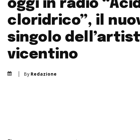
oggi in radio “Aci
cloridrico”, il nuo
singolo dell’artis
vicentino
By
Redazione