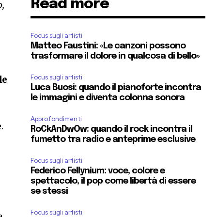
Read more
o,
Focus sugli artisti
Matteo Faustini: «Le canzoni possono
trasformare il dolore in qualcosa di bello»
Focus sugli artisti
le
Luca Buosi: quando il pianoforte incontra
le immagini e diventa colonna sonora
Approfondimenti
.
RoCkAnDwOw: quando il rock incontra il
fumetto tra radio e anteprime esclusive
Focus sugli artisti
Federico Fellynium: voce, colore e
spettacolo, il pop come libertà di essere
se stessi
Focus sugli artisti
a