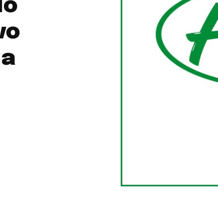
do
vo
ta