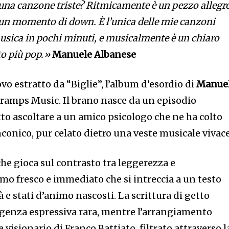
una canzone triste? Ritmicamente è un pezzo allegr
 un momento di down. È l’unica delle mie canzoni
 musica in pochi minuti, e musicalmente è un chiaro
to più pop.»
Manuele Albanese
ovo estratto da “Biglie”, l’album d’esordio di
Manue
ramps Music. Il brano nasce da un episodio
to ascoltare a un amico psicologo che ne ha colto
nconico, pur celato dietro una veste musicale vivace
 che gioca sul contrasto tra leggerezza e
mo fresco e immediato che si intreccia a un testo
tà e stati d’animo nascosti. La scrittura di getto
rgenza espressiva rara, mentre l’arrangiamento
 visionario di Franco Battiato, filtrato attraverso l