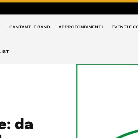
E
CANTANTI E BAND
APPROFONDIMENTI
EVENTI E C
LIST
e: da