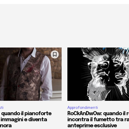
sti
Approfondimenti
 quando il pianoforte
RoCkAnDwOw: quando il 
 immagini e diventa
incontra il fumetto tra r
onora
anteprime esclusive