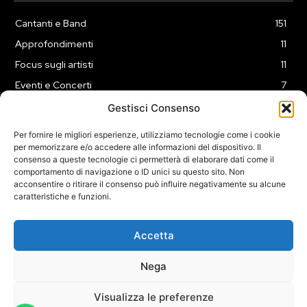
Cantanti e Band
151
Approfondimenti
11
Focus sugli artisti
11
Eventi e Concerti
7
Playlist
3
Gestisci Consenso
News
2
Per fornire le migliori esperienze, utilizziamo tecnologie come i cookie
per memorizzare e/o accedere alle informazioni del dispositivo. Il
consenso a queste tecnologie ci permetterà di elaborare dati come il
comportamento di navigazione o ID unici su questo sito. Non
acconsentire o ritirare il consenso può influire negativamente su alcune
caratteristiche e funzioni.
COOKIE POLICY (UE)
PRIVACY POLICY
DISCLAIMER
2025 Dojomusica.it portale di proprietà della ReadMore ADV di
Accetta
Roma.
Sede legale in Via Alessio Baldovinetti 13 - 00142 - Roma - P.Iva:
Nega
IT13402731007
Visualizza le preferenze