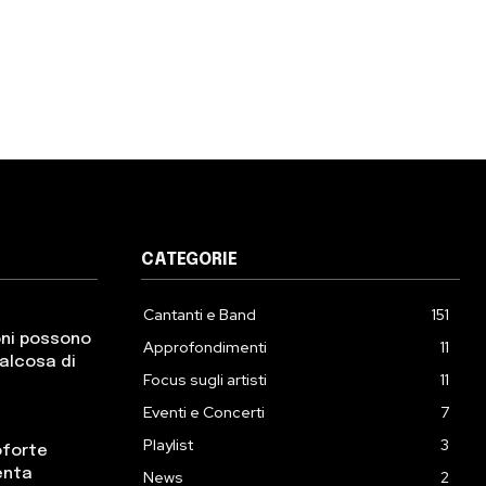
CATEGORIE
Cantanti e Band
151
oni possono
Approfondimenti
11
ualcosa di
Focus sugli artisti
11
Eventi e Concerti
7
Playlist
3
oforte
enta
News
2