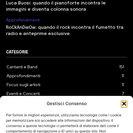
Luca Buosi: quando il pianoforte incontra le
immagini e diventa colonna sonora
Approfondimenti
RoCkAnDwOw: quando il rock incontra il fumetto tra
radio e anteprime esclusive
CATEGORIE
Cantanti e Band
151
Approfondimenti
11
Focus sugli artisti
11
Eventi e Concerti
7
Playlist
3
Gestisci Consenso
News
2
Per fornire le migliori esperienze, utilizziamo tecnologie come i cookie
per memorizzare e/o accedere alle informazioni del dispositivo. Il
consenso a queste tecnologie ci permetterà di elaborare dati come il
comportamento di navigazione o ID unici su questo sito. Non