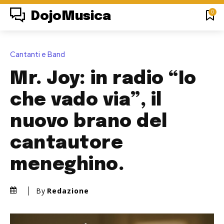
0
DojoMusica
Cantanti e Band
Mr. Joy: in radio “Io
che vado via”, il
nuovo brano del
cantautore
meneghino.
By
Redazione