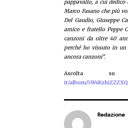
pappavallo, a cui dedico 
Marco Fasano che più vol
Del Gaudio, Giuseppe Caia
amico e fratello Peppe 
canzoni da oltre 40 ann
perché ho vissuto in un 
ancora canzoni”.
Ascolta s
it/album/5WsKzhiZZZX
Redazione