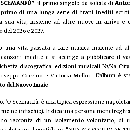
O SCEMANFÙ”
, il primo singolo da solista di
Anto
l primo di una lunga serie di brani inediti scritt
a sua vita, insieme ad altre nuove in arrivo e 
o del 2026 e 2027.
o una vita passata a fare musica insieme ad alt
 canzoni inedite e si accinge a pubblicare il va
ichetta discografica, edizioni musicali NyNa City
iuseppe Corvino e Victoria Mellon.
L’album è st
uto del Nuovo Imaie
lo, ‘O Scemanfù, è una tipica espressione napoleta
s me ne infischio). Indica una persona menefreghis
rano racconta di un isolamento volontario, di 
ersi abituare al quotidiano “NUN ME VOGLIO ABITU