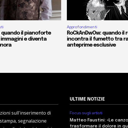
sti
Approfondimenti
 quando il pianoforte
RoCkAnDwOw: quando il 
 immagini e diventa
incontra il fumetto tra r
onora
anteprime esclusive
ULTIME NOTIZIE
ioni sull'inserimento di
Focus sugli artisti
 stampa, segnalazione
Matteo Faustini: «Le canz
trasformare il dolore in q