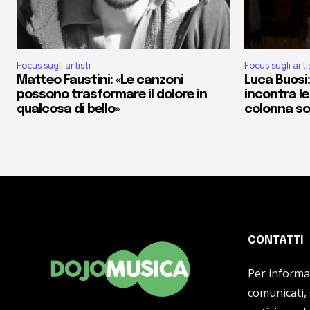
Focus sugli artisti
Focus sugli arti
Matteo Faustini: «Le canzoni
Luca Buosi:
possono trasformare il dolore in
incontra le
qualcosa di bello»
colonna s
CONTATTI
Per informaz
comunicati,