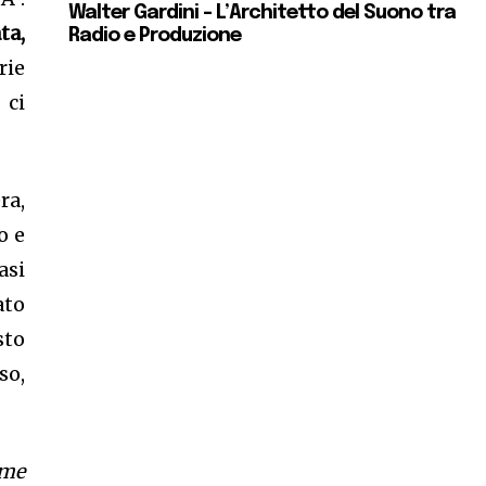
Walter Gardini – L’Architetto del Suono tra
ta,
Radio e Produzione
rie
 ci
ra,
o e
asi
ato
sto
so,
rme