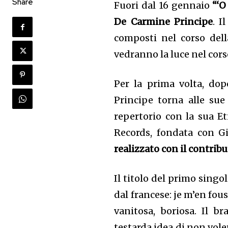
Share
Fuori dal 16 gennaio
“‘
De Carmine Principe
. I
composti nel corso dell
vedranno la luce nel cors
Per la prima volta, dop
Principe torna alle sue
repertorio con la sua Et
Records, fondata con G
realizzato con il contrib
Il titolo del primo singo
dal francese: je m’en fou
vanitosa, boriosa. Il b
testarda idea di non vol