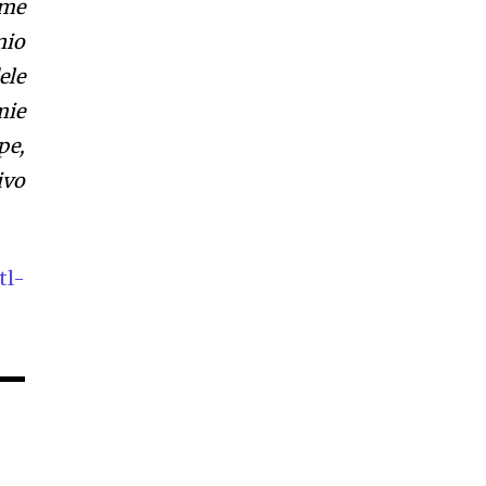
ome
nio
ele
mie
pe,
ivo
tl-