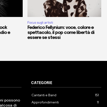
Focus sugli artisti
rock
Federico Fellynium: voce, colore e
adio e
spettacolo, il pop come libertà di
essere se stessi
CATEGORIE
Cantanti e Band
151
oni possono
Approfondimenti
11
ualcosa di