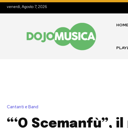
venerdì, Agosto 7, 2026
HOM
PLAY
Cantanti e Band
“‘O Scemanfù”, il