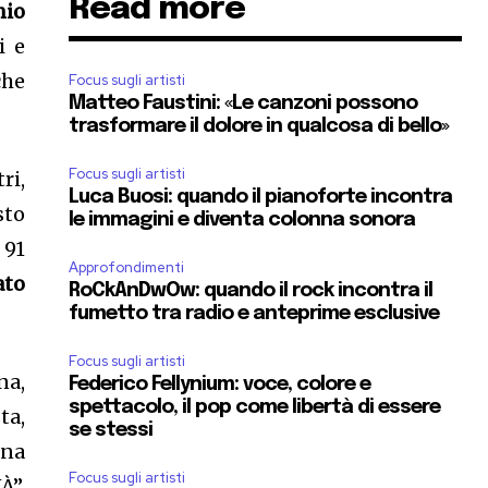
Read more
nio
i e
che
Focus sugli artisti
Matteo Faustini: «Le canzoni possono
trasformare il dolore in qualcosa di bello»
Focus sugli artisti
ri,
Luca Buosi: quando il pianoforte incontra
sto
le immagini e diventa colonna sonora
 91
Approfondimenti
ato
RoCkAnDwOw: quando il rock incontra il
fumetto tra radio e anteprime esclusive
Focus sugli artisti
na,
Federico Fellynium: voce, colore e
spettacolo, il pop come libertà di essere
ta,
se stessi
una
Focus sugli artisti
À”.