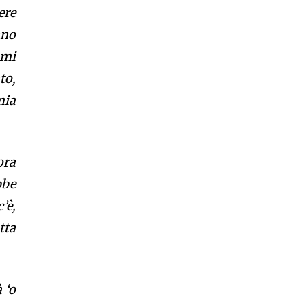
ere
nno
 mi
to,
mia
ora
bbe
’è,
tta
 ‘o