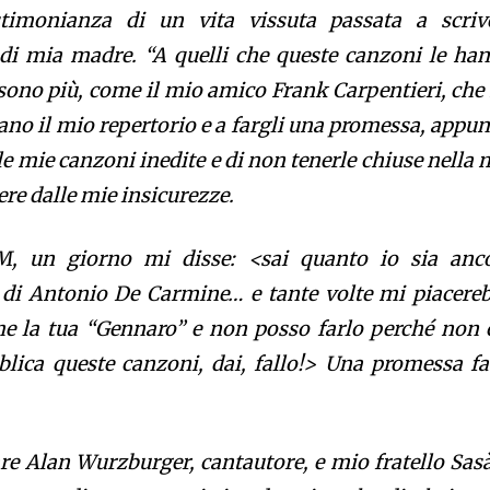
stimonianza di un vita vissuta passata a scriv
 di mia madre. “A quelli che queste canzoni le ha
sono più, come il mio amico Frank Carpentieri, che
ano il mio repertorio e a fargli una promessa, appun
 le mie canzoni inedite e di non tenerle chiuse nella 
ere dalle mie insicurezze.
M, un giorno mi disse: <sai quanto io sia anc
o di Antonio De Carmine… e tante volte mi piacere
 la tua “Gennaro” e non posso farlo perché non c
blica queste canzoni, dai, fallo!> Una promessa fa
are Alan Wurzburger, cantautore, e mio fratello Sasà