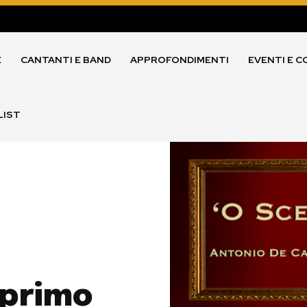
E
CANTANTI E BAND
APPROFONDIMENTI
EVENTI E C
LIST
 primo