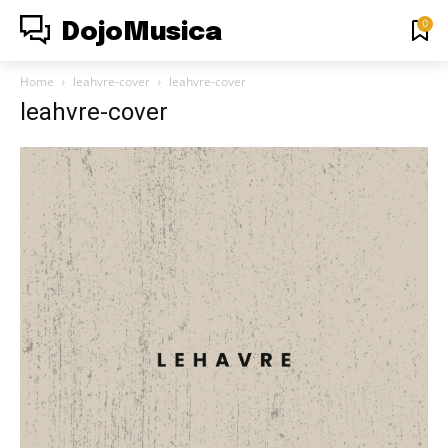
0
DojoMusica
Home
leahvre-cover
leahvre-cover
leahvre-cover