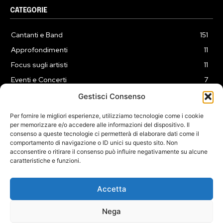
CATEGORIE
Cantanti e Band
151
Approfondimenti
11
Focus sugli artisti
11
Eventi e Concerti
7
Playlist
3
Gestisci Consenso
News
2
Per fornire le migliori esperienze, utilizziamo tecnologie come i cookie
per memorizzare e/o accedere alle informazioni del dispositivo. Il
consenso a queste tecnologie ci permetterà di elaborare dati come il
comportamento di navigazione o ID unici su questo sito. Non
acconsentire o ritirare il consenso può influire negativamente su alcune
caratteristiche e funzioni.
COOKIE POLICY (UE)
PRIVACY POLICY
DISCLAIMER
2025 Dojomusica.it portale di proprietà della ReadMore ADV di
Accetta
Roma.
Sede legale in Via Alessio Baldovinetti 13 - 00142 - Roma - P.Iva:
Nega
IT13402731007