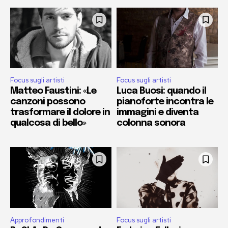
Focus sugli artisti
Focus sugli artisti
Matteo Faustini: «Le
Luca Buosi: quando il
canzoni possono
pianoforte incontra le
trasformare il dolore in
immagini e diventa
qualcosa di bello»
colonna sonora
Approfondimenti
Focus sugli artisti