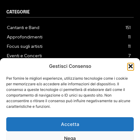
CATEGORIE
Cantanti e Band
151
Approfondimenti
11
Focus sugli artisti
11
Eventi e Concerti
7
Playlist
3
Gestisci Consenso
News
2
Per fornire le migliori esperienze, utilizziamo tecnologie come i cookie
per memorizzare e/o accedere alle informazioni del dispositivo. Il
consenso a queste tecnologie ci permetterà di elaborare dati come il
comportamento di navigazione o ID unici su questo sito. Non
acconsentire o ritirare il consenso può influire negativamente su alcune
caratteristiche e funzioni.
COOKIE POLICY (UE)
PRIVACY POLICY
DISCLAIMER
2025 Dojomusica.it portale di proprietà della ReadMore ADV di
Accetta
Roma.
Sede legale in Via Alessio Baldovinetti 13 - 00142 - Roma - P.Iva:
Nega