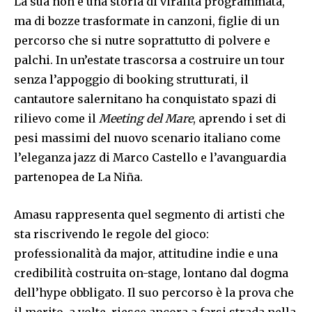
La sua non è una storia di viralità programmata,
ma di bozze trasformate in canzoni, figlie di un
percorso che si nutre soprattutto di polvere e
palchi. In un’estate trascorsa a costruire un tour
senza l’appoggio di booking strutturati, il
cantautore salernitano ha conquistato spazi di
rilievo come il
Meeting del Mare
, aprendo i set di
pesi massimi del nuovo scenario italiano come
l’eleganza jazz di Marco Castello e l’avanguardia
partenopea de La Niña.
Amasu rappresenta quel segmento di artisti che
sta riscrivendo le regole del gioco:
professionalità da major, attitudine indie e una
credibilità costruita on-stage, lontano dal dogma
dell’hype obbligato. Il suo percorso è la prova che
il merito, a volte, riesce ancora a farsi strada nella