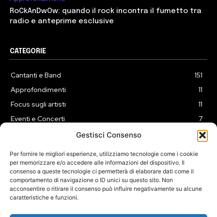
RoCkAnDwOw: quando il rock incontra il fumetto tra
radio e anteprime esclusive
CATEGORIE
Cantanti e Band
151
Approfondimenti
11
Focus sugli artisti
11
Eventi e Concerti
7
Playlist
3
Gestisci Consenso
News
2
Per fornire le migliori esperienze, utilizziamo tecnologie come i cookie
per memorizzare e/o accedere alle informazioni del dispositivo. Il
consenso a queste tecnologie ci permetterà di elaborare dati come il
comportamento di navigazione o ID unici su questo sito. Non
acconsentire o ritirare il consenso può influire negativamente su alcune
caratteristiche e funzioni.
COOKIE POLICY (UE)
PRIVACY POLICY
DISCLAIMER