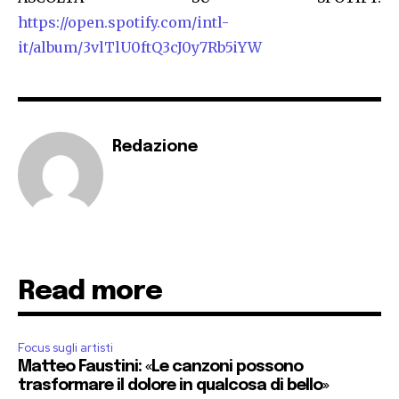
https://open.spotify.com/intl-
it/album/3vlTlU0ftQ3cJ0y7Rb5iYW
Redazione
Read more
Focus sugli artisti
Matteo Faustini: «Le canzoni possono
trasformare il dolore in qualcosa di bello»