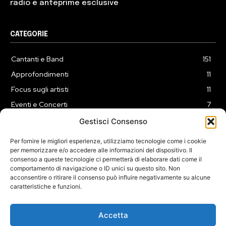
radio e anteprime esclusive
CATEGORIE
Cantanti e Band
151
Approfondimenti
11
Focus sugli artisti
11
Eventi e Concerti
7
Playlist
3
Gestisci Consenso
News
2
Per fornire le migliori esperienze, utilizziamo tecnologie come i cookie
per memorizzare e/o accedere alle informazioni del dispositivo. Il
consenso a queste tecnologie ci permetterà di elaborare dati come il
comportamento di navigazione o ID unici su questo sito. Non
acconsentire o ritirare il consenso può influire negativamente su alcune
caratteristiche e funzioni.
COOKIE POLICY (UE)
PRIVACY POLICY
DISCLAIMER
2025 Dojomusica.it portale di proprietà della ReadMore ADV di
Accetta
Roma.