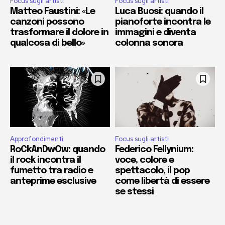
Focus sugli artisti
Focus sugli artisti
Matteo Faustini: «Le
Luca Buosi: quando il
canzoni possono
pianoforte incontra le
trasformare il dolore in
immagini e diventa
qualcosa di bello»
colonna sonora
Approfondimenti
Focus sugli artisti
RoCkAnDwOw: quando
Federico Fellynium:
il rock incontra il
voce, colore e
fumetto tra radio e
spettacolo, il pop
anteprime esclusive
come libertà di essere
se stessi