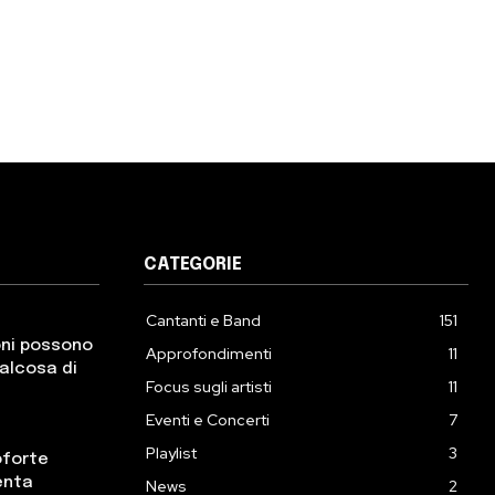
CATEGORIE
Cantanti e Band
151
oni possono
Approfondimenti
11
ualcosa di
Focus sugli artisti
11
Eventi e Concerti
7
Playlist
3
oforte
enta
News
2