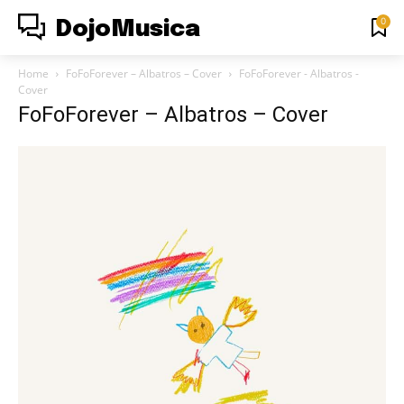
0
DojoMusica
Home
FoFoForever – Albatros – Cover
FoFoForever - Albatros -
Cover
FoFoForever – Albatros – Cover