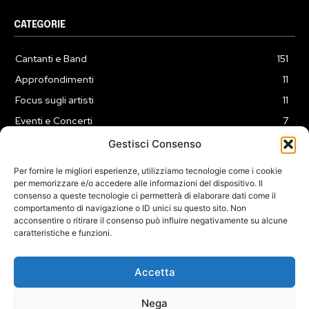
CATEGORIE
Cantanti e Band
151
Approfondimenti
11
Focus sugli artisti
11
Eventi e Concerti
7
Playlist
3
Gestisci Consenso
News
2
Per fornire le migliori esperienze, utilizziamo tecnologie come i cookie
per memorizzare e/o accedere alle informazioni del dispositivo. Il
consenso a queste tecnologie ci permetterà di elaborare dati come il
comportamento di navigazione o ID unici su questo sito. Non
acconsentire o ritirare il consenso può influire negativamente su alcune
caratteristiche e funzioni.
COOKIE POLICY (UE)
PRIVACY POLICY
DISCLAIMER
2025 Dojomusica.it portale di proprietà della ReadMore ADV di
Accetta
Roma.
Sede legale in Via Alessio Baldovinetti 13 - 00142 - Roma - P.Iva:
Nega