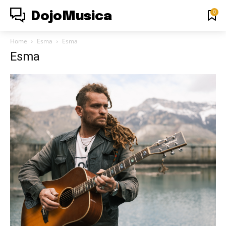
0
DojoMusica
Home
Esma
Esma
Esma