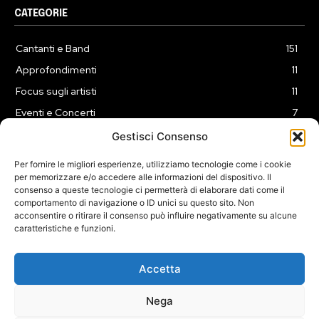
CATEGORIE
Cantanti e Band
151
Approfondimenti
11
Focus sugli artisti
11
Eventi e Concerti
7
Playlist
3
Gestisci Consenso
News
2
Per fornire le migliori esperienze, utilizziamo tecnologie come i cookie
per memorizzare e/o accedere alle informazioni del dispositivo. Il
consenso a queste tecnologie ci permetterà di elaborare dati come il
comportamento di navigazione o ID unici su questo sito. Non
acconsentire o ritirare il consenso può influire negativamente su alcune
caratteristiche e funzioni.
COOKIE POLICY (UE)
PRIVACY POLICY
DISCLAIMER
2025 Dojomusica.it portale di proprietà della ReadMore ADV di
Accetta
Roma.
Sede legale in Via Alessio Baldovinetti 13 - 00142 - Roma - P.Iva:
Nega
IT13402731007