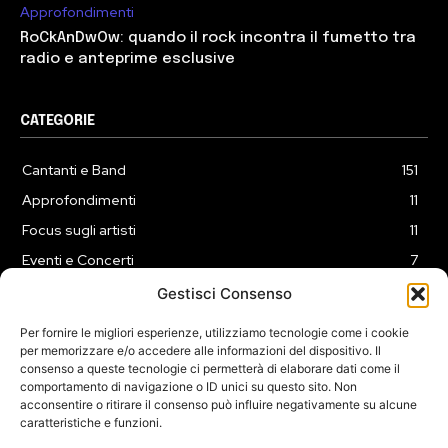
Approfondimenti
RoCkAnDwOw: quando il rock incontra il fumetto tra
radio e anteprime esclusive
CATEGORIE
Cantanti e Band
151
Approfondimenti
11
Focus sugli artisti
11
Eventi e Concerti
7
Playlist
3
Gestisci Consenso
News
2
Per fornire le migliori esperienze, utilizziamo tecnologie come i cookie
per memorizzare e/o accedere alle informazioni del dispositivo. Il
consenso a queste tecnologie ci permetterà di elaborare dati come il
comportamento di navigazione o ID unici su questo sito. Non
acconsentire o ritirare il consenso può influire negativamente su alcune
caratteristiche e funzioni.
COOKIE POLICY (UE)
PRIVACY POLICY
DISCLAIMER