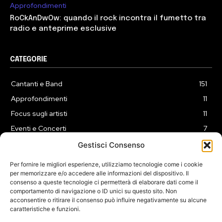
Approfondimenti
RoCkAnDwOw: quando il rock incontra il fumetto tra
radio e anteprime esclusive
CATEGORIE
Cantanti e Band
151
Approfondimenti
11
Focus sugli artisti
11
Eventi e Concerti
7
Playlist
3
Gestisci Consenso
News
2
Per fornire le migliori esperienze, utilizziamo tecnologie come i cookie
per memorizzare e/o accedere alle informazioni del dispositivo. Il
consenso a queste tecnologie ci permetterà di elaborare dati come il
comportamento di navigazione o ID unici su questo sito. Non
acconsentire o ritirare il consenso può influire negativamente su alcune
caratteristiche e funzioni.
COOKIE POLICY (UE)
PRIVACY POLICY
DISCLAIMER