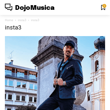
0
DojoMusica
Home
insta3
insta3
insta3